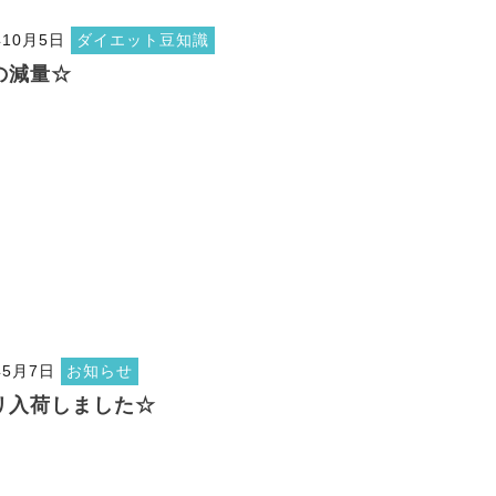
年10月5日
ダイエット豆知識
の減量☆
年5月7日
お知らせ
リ入荷しました☆