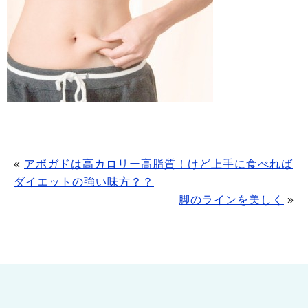
«
アボガドは高カロリー高脂質！けど上手に食べれば
ダイエットの強い味方？？
脚のラインを美しく
»