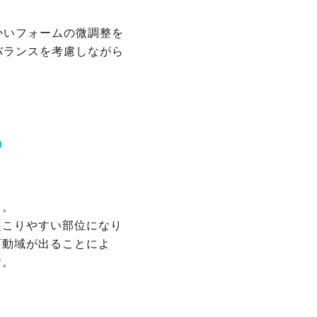
かいフォームの微調整を
バランスを考慮しながら
？
る。
起こりやすい部位になり
可動域が出ることによ
す。