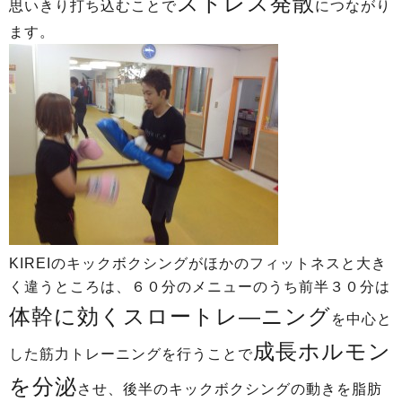
ストレス発散
思いきり打ち込むことで
につながり
ます。
KIREIのキックボクシングがほかのフィットネスと大き
く違うところは、６０分のメニューのうち前半３０分は
体幹に効くスロートレ―ニング
を中心と
成長ホルモン
した筋力トレーニングを行うことで
を分泌
させ、後半のキックボクシングの動きを脂肪